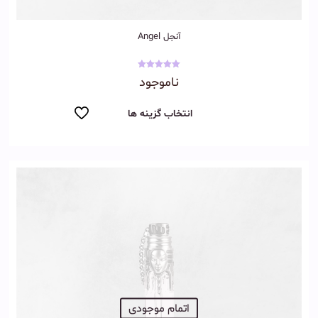
آنجل Angel
نمره
ناموجود
5.00
از 5
انتخاب گزینه ها
اتمام موجودی