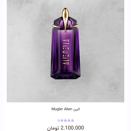
الین Mugler Alien
نمره
2.100.000
تومان
4.50