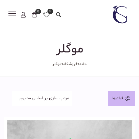
0
0
موگلر
خانه
>
فروشگاه
>
موگلر
فیلترها