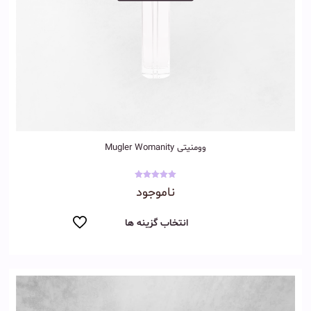
وومنیتی Mugler Womanity
نمره
ناموجود
5.00
از 5
انتخاب گزینه ها