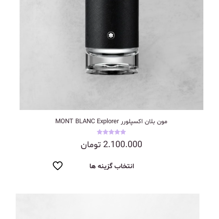
مون بلان اکسپلورر MONT BLANC Explorer
نمره
2.100.000
تومان
5.00
از 5
انتخاب گزینه ها