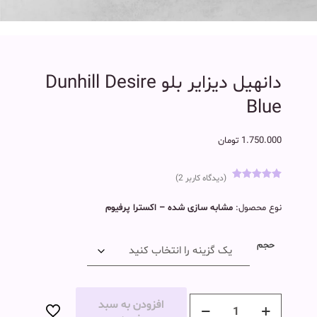
دانهیل دیزایر بلو Dunhill Desire
Blue
1.750.000
تومان
(دیدگاه کاربر
2
)
1
امتیاز
5.00
از 5 امتیاز
نوع محصول:
مشابه سازی شده – اکسترا پرفیوم
مشتری
حجم
افزودن به سبد