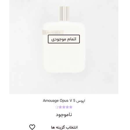
اتمام موجودی
اپوس 5 Amouage Opus V
نمره
ناموجود
4.33
از 5
انتخاب گزینه ها