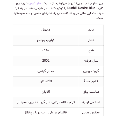
این عطر جذاب و بی‌نظیر را می‌توانید از سایت
عطر گرس
خریداری
کنید.
Dunhill Desire Blue
با ترکیبات ناب و طراحی منحصر به فرد
خود، انتخابی عالی برای علاقه‌مندان به عطرهای خاص و منحصربه‌فرد
است.
برند
دانهیل
عطار
فیلیپ رومانو
طبع
خنک
سال عرضه
2002
گروه بویایی
معطر گیاهی
کشور مبدأ
انگلستان
مناسب برای
آقایان
اسانس اولیه
ترنج ، لاله مردابی، نارنگی ماندارین، سرخالو
اسانس میانی
اقاقیای برزیلی ، آب دریا ، پرتقال