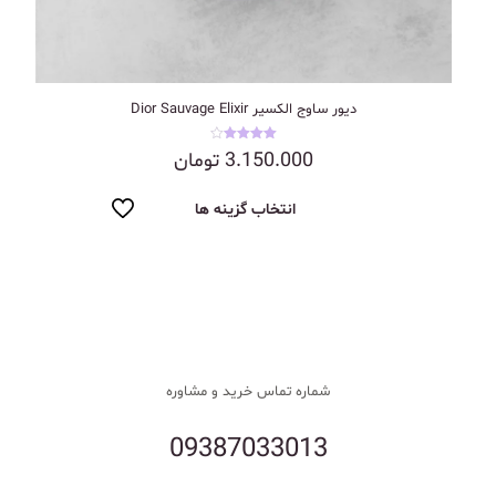
دیور ساوج الکسیر Dior Sauvage Elixir
نمره
3.150.000
تومان
4.00
از 5
انتخاب گزینه ها
شماره تماس خرید و مشاوره
09387033013