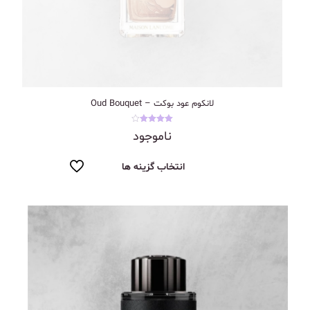
لانکوم عود بوکت – Oud Bouquet
نمره
ناموجود
4.00
از 5
انتخاب گزینه ها