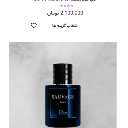
نمره
2.100.000
تومان
4.00
از 5
انتخاب گزینه ها