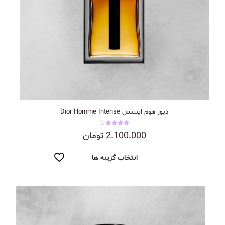
دیور هوم اینتنس Dior Homme Intense
نمره
2.100.000
تومان
4.00
از 5
انتخاب گزینه ها