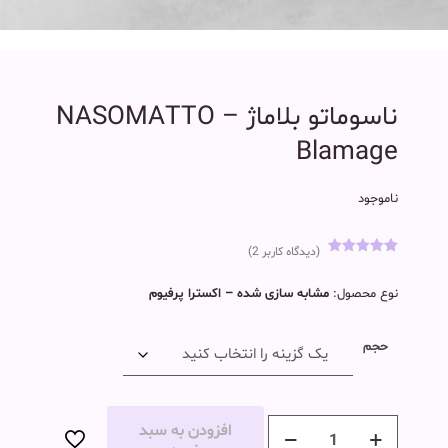
ناسوماتو بلاماژ NASOMATTO –
Blamage
ناموجود
(دیدگاه کاربر
2
)
1
امتیاز
5.00
از 5 امتیاز
نوع محصول:
مشابه سازی شده – اکسترا پرفیوم
مشتری
حجم
افزودن به سبد