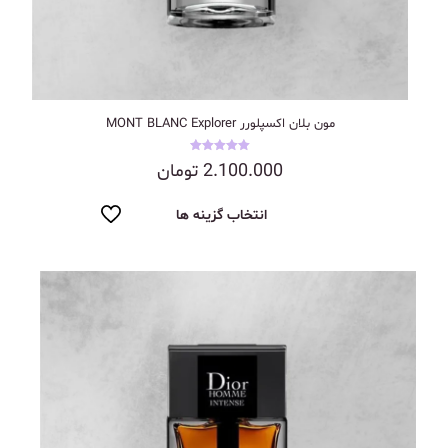
مون بلان اکسپلورر MONT BLANC Explorer
نمره
2.100.000
تومان
5.00
از 5
انتخاب گزینه ها