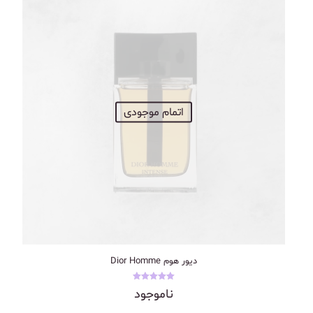
اتمام موجودی
دیور هوم Dior Homme
نمره
ناموجود
5.00
از 5