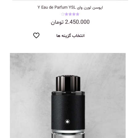
ایوسن لورن وای Y Eau de Parfum YSL
نمره
2.450.000
تومان
4.25
از 5
انتخاب گزینه ها