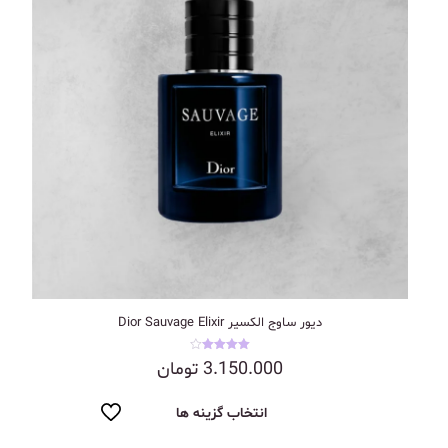
دیور ساوج الکسیر Dior Sauvage Elixir
نمره
3.150.000
تومان
4.00
از 5
انتخاب گزینه ها