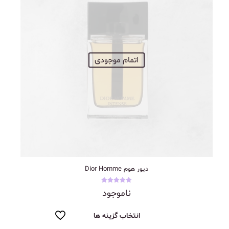
اتمام موجودی
دیور هوم Dior Homme
نمره
ناموجود
5.00
از 5
انتخاب گزینه ها