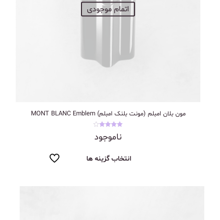
اتمام موجودی
مون بلان امبلم (مونت بلنک امبلم) MONT BLANC Emblem
نمره
ناموجود
4.00
از 5
انتخاب گزینه ها