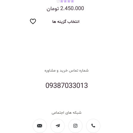
نمره
2.450.000
تومان
4.25
از 5
انتخاب گزینه ها
شماره تماس خرید و مشاوره
09387033013
شبکه های اجتماعی