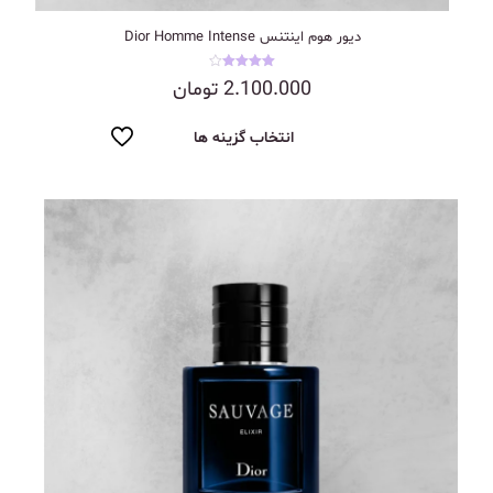
دیور هوم اینتنس Dior Homme Intense
نمره
2.100.000
تومان
4.00
از 5
انتخاب گزینه ها