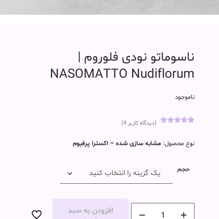
ناسوماتو نودی فلوروم |
NASOMATTO Nudiflorum
ناموجود
(دیدگاه کاربر
4
)
3
امتیاز
5.00
از 5 امتیاز
نوع محصول:
مشابه سازی شده – اکسترا پرفیوم
مشتری
حجم
افزودن به سبد