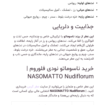
نت‌های اولیه:
ریواس
نت‌های میانی:
رز ، تمشک ، آمیل سالیسیلات
نت‌های پایه:
خزه درخت بلوط ، سدر ، چرم ، روایح حیوانی
جذابیت و دلربایی
این عطر از برند ناسوماتو
با ترکیباتی خاص و چندلایه، حس لذت و
اغواگری را القا می‌کند. نت‌های ریواس و رز در آغاز رایحه، لطافت و
طراوتی گل‌فام ایجاد می‌کنند. تمشک و آمیل سالیسیلات در نت‌های
میانی، عمق و شخصیت جذابی به عطر می‌بخشند. خزه درخت بلوط،
سدر، چرم و روایح حیوانی در نت‌های پایه، ماندگاری و حسی ناب و
قدرتمند به این عطر می‌دهند.
خرید ناسوماتو نودی فلوروم |
NASOMATTO Nudiflorum
این عطر خاص و متمایز را می‌توانید از سایت
عطر گرس
خریداری
کنید.
| NASOMATTO Nudiflorum
انتخابی عالی برای کسانی است
که به دنبال رایحه‌ای بی‌همتا و ماندگار هستند.