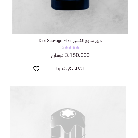
دیور ساوج الکسیر Dior Sauvage Elixir
نمره
3.150.000
تومان
4.00
از 5
انتخاب گزینه ها