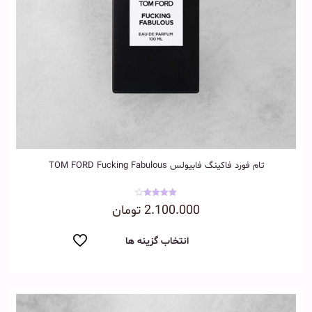
تام فورد فاکینگ فابیولس TOM FORD Fucking Fabulous
نمره
2.100.000
تومان
4.00
از 5
انتخاب گزینه ها