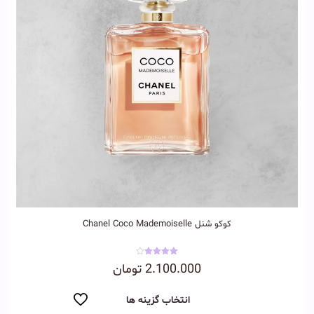
کوکو شنل Chanel Coco Mademoiselle
نمره
2.100.000
تومان
4.00
از 5
انتخاب گزینه ها