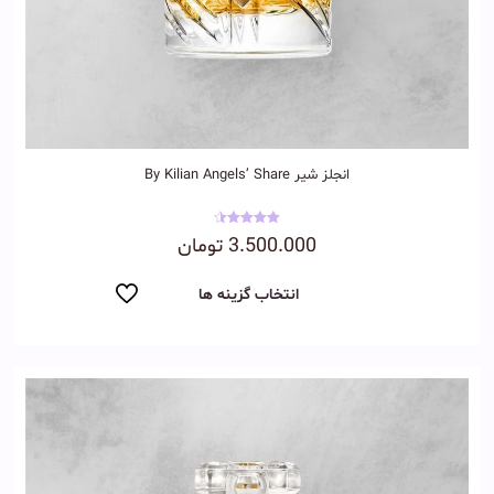
انجلز شیر By Kilian Angels’ Share
نمره
3.500.000
تومان
4.50
از 5
انتخاب گزینه ها