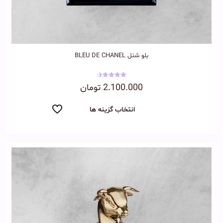
بلو‌ شنل BLEU DE CHANEL
نمره
2.100.000
تومان
4.50
از 5
انتخاب گزینه ها