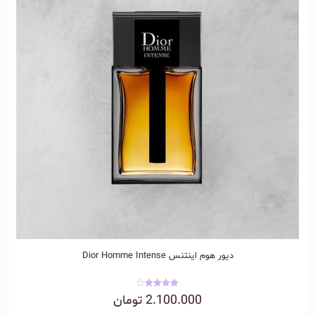
دیور هوم اینتنس Dior Homme Intense
نمره
2.100.000
تومان
4.00
از 5