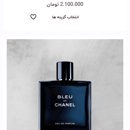
نمره
2.100.000
تومان
4.00
از 5
انتخاب گزینه ها