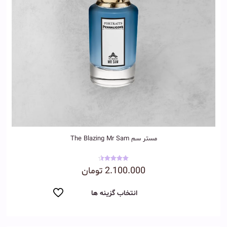
مستر سم The Blazing Mr Sam
نمره
2.100.000
تومان
4.50
از 5
انتخاب گزینه ها