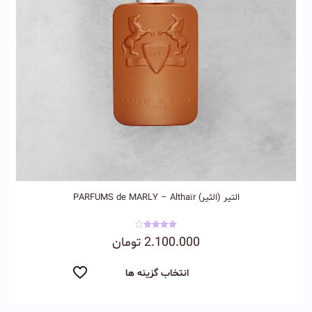
التیر (الثیر) PARFUMS de MARLY – Althaïr
نمره
2.100.000
تومان
4.00
از 5
انتخاب گزینه ها