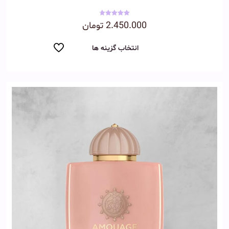
نمره
2.450.000
تومان
4.75
از 5
انتخاب گزینه ها