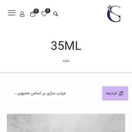
0
0
35ML
خانه
فیلترها