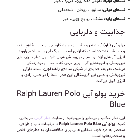
نت‌های اولیه:
نارنگی ماندارین، خربزه ، خیار
نت‌های میانی:
سالویا ، ریحان ، شمعدانی
نت‌های پایه:
مشک ، روایح چوبی، جیر
جذابیت و دلربایی
پولو آبی (بلو)
آمیزه نیروبخشی از خربزه کاویونی، ریحان، شاهپسند،
و جیر شسته‌شده است که آزادی آسمان بزرگ آبی را به یاد می‌آورد؛
انرژی آب‌های آزاد؛ و انفجار نیروبخش هوای تازه. این عطر با رایحه‌ای
نیروبخش و ادویه‌های گرم، برای مردی که با تمام وجود زندگی
می‌کند، تعریف جدیدی از شیکی ساده‌ی
رالف لورن
است. تازگی
نیروبخش و حس آبی کریستالی این عطر، شما را در حس آزادی و
انرژی غرق می‌کند.
خرید پولو آبی Ralph Lauren Polo
Blue
این عطر جذاب و بی‌نظیر را می‌توانید از سایت
عطر گرس
خریداری
کنید.
پولو آبی Ralph Lauren Polo Blue
با ترکیبات ناب و طراحی
منحصر به فرد خود، انتخابی عالی برای علاقه‌مندان به عطرهای خاص
و منحصربه‌فرد است.