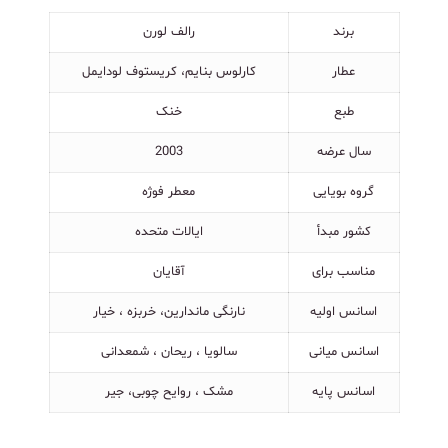
برند
رالف لورن
عطار
کارلوس بنایم، کریستوف لودایمل
طبع
خنک
سال عرضه
2003
گروه بویایی
معطر فوژه
کشور مبدأ
ایالات متحده
مناسب برای
آقایان
اسانس اولیه
نارنگی ماندارین، خربزه ، خیار
اسانس میانی
سالویا ، ریحان ، شمعدانی
اسانس پایه
مشک ، روایح چوبی، جیر