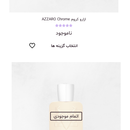
ازارو کروم‌ AZZARO Chrome
نمره
ناموجود
5.00
از 5
انتخاب گزینه ها
اتمام موجودی