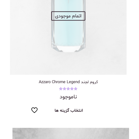
اتمام موجودی
کروم‌ لجند Azzaro Chrome Legend
نمره
ناموجود
5.00
از 5
انتخاب گزینه ها