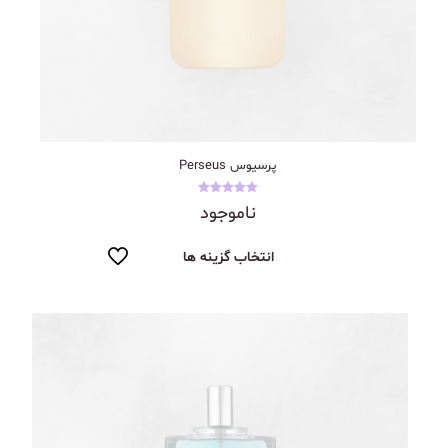
پرسیوس Perseus
نمره
ناموجود
5.00
از 5
انتخاب گزینه ها