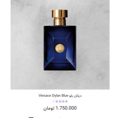
دیلان بلو Versace Dylan Blue
نمره
1.750.000
تومان
4.00
از 5