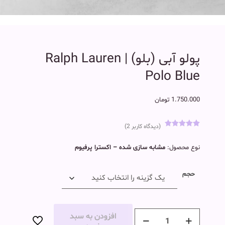
پولو آبی (بلو) | Ralph Lauren
Polo Blue
1.750.000
تومان
(دیدگاه کاربر
2
)
1
امتیاز
5.00
از 5 امتیاز
نوع محصول:
مشابه سازی شده – اکسترا پرفیوم
مشتری
حجم
افزودن به سبد