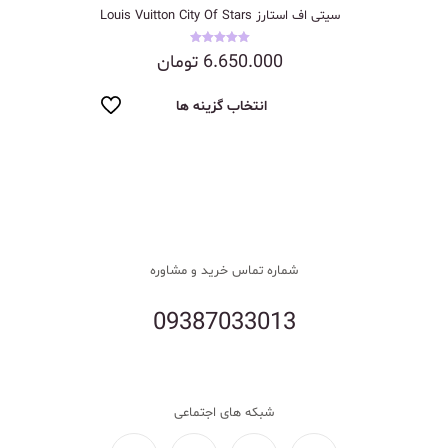
سیتی اف استارز Louis Vuitton City Of Stars
نمره
6.650.000
تومان
5.00
از 5
انتخاب گزینه ها
شماره تماس خرید و مشاوره
09387033013
شبکه های اجتماعی