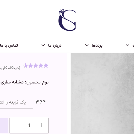
کینگ Dolce Gabbana King-k
2.100.000
تومان
برندها
درباره ما
تماس با ما
(دیدگاه کارب
2
امتیاز
4.50
از 5 امتیاز
نوع محصول:
مشابه سازی 
مشتری
حجم