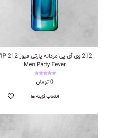
212 وی آی پی مردانه پارتی 
Men Party Fever
نمره
0
تومان
4.50
از 5
انتخاب گزینه ها