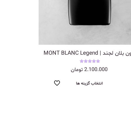
بلان لجند | MONT BLANC Legend
نمره
2.100.000
تومان
5.00
از 5
انتخاب گزینه ها