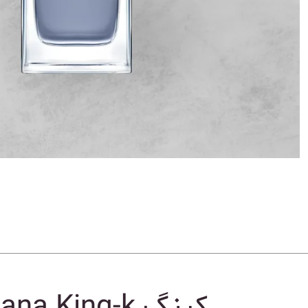
کینگ Dolce Gabbana King-k