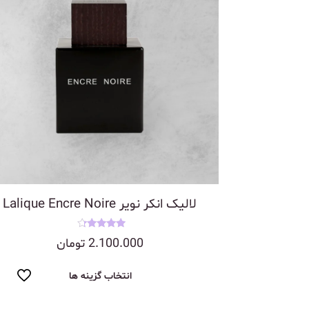
لالیک انکر نویر Lalique Encre Noire
نمره
2.100.000
تومان
4.00
از 5
انتخاب گزینه ها