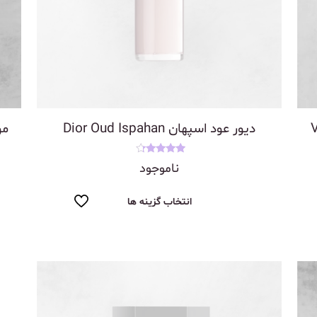
فیور 212 VIP
دیور عود اسپهان Dior Oud Ispahan
مون 
نمره
ناموجود
4.00
از 5
انتخاب گزینه ها